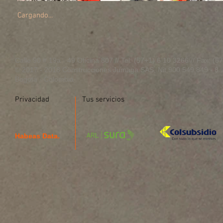
Cargando...
Calle 90 # 19a - 49 Oficina 807 // Tel: (57+1) 6 10 3266 // Fax: (
© 2017 - 2018 Construcciones Jumaga SAS, Nit 900 549 849 - 8
Bogotá - Colombia
Privacidad
Tus servicios
Habeas Data.